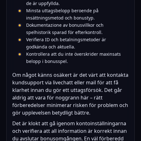
de är uppfyllda.
Minsta uttagsbelopp beroende på
insättningsmetod och bonustyp.
Dokumentazione av bonusvillkor och
spelhistorik sparad för efterkontroll.
Verifiera ID och betalningsmetoder är
godkända och aktuella.
Kontrollera att du inte överskrider maxinsats
belopp i bonusspel.
Om något känns osäkert är det värt att kontakta
kundsupport via livechatt eller mail för att få
klarhet innan du gör ett uttagsförsök. Det går
aldrig att vara för noggrann här – rätt
förberedelser minimerar risken för problem och
gör upplevelsen betydligt bättre.
Det är klokt att gå igenom kontoinställningarna
och verifiera att all information är korrekt innan
du avslutar bonusomgången. En väl förberedd