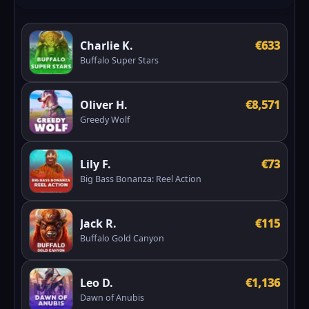
Charlie K.
€633
Buffalo Super Stars
Oliver H.
€8,571
Greedy Wolf
Lily F.
€73
Big Bass Bonanza: Reel Action
Jack R.
€115
Buffalo Gold Canyon
Leo D.
€1,136
Dawn of Anubis