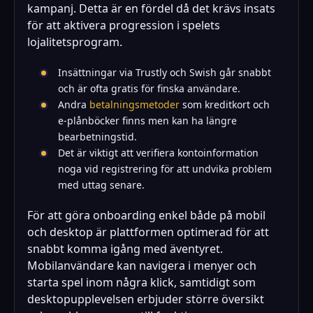
kampanj. Detta är en fördel då det krävs insats
för att aktivera progression i spelets
lojalitetsprogram.
Insättningar via Trustly och Swish går snabbt
och är ofta gratis för finska användare.
Andra
betalningsmetoder
som kreditkort och
e-plånböcker finns men kan ha längre
bearbetningstid.
Det är viktigt att verifiera kontoinformation
noga vid registrering för att undvika problem
med uttag senare.
För att göra onboarding enkel både på mobil
och desktop är plattformen optimerad för att
snabbt komma igång med äventyret.
Mobilanvändare kan navigera i menyer och
starta spel inom några klick, samtidigt som
desktopupplevelsen erbjuder större översikt