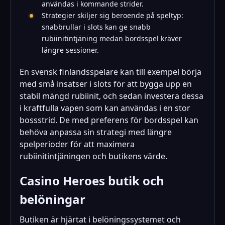
användas i kommande strider.
Strategier skiljer sig beroende på speltyp:
snabbrullar i slots kan ge snabb
rubiinitintjäning medan bordsspel kräver
längre sessioner.
En svensk finlandsspelare kan till exempel börja
med små insatser i slots för att bygga upp en
stabil mängd rubiinit, och sedan investera dessa
i kraftfulla vapen som kan användas i en stor
bossstrid. De med preferens för bordsspel kan
behöva anpassa sin strategi med längre
spelperioder för att maximera
rubiinitintjäningen och butikens värde.
Casino Heroes butik och
belöningar
Butiken är hjärtat i belöningssystemet och