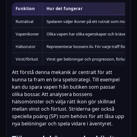
Funktion
Hur det fungerar
Rutnätval
Spelaren väljer ikoner på ett rutnät som motsvarar
Vapenikoner
Olika vapen har olika egenskaper och kräver lagrin
Hälsorutor
Representerar bossens liv. För varje träff försvinne
Vinst/förlust
Vinst ger belöningar och progression, förlust kräve
Att förstå denna mekanik är centralt för att
kunna ta fram en bra spelstrategi. Till exempel
kan du spara vapen från butiken som passar
olika bossar. Att analysera bossens
hälsomönster och välja rätt ikon gör skillnad
mellan vinst och förlust. Striderna ger också
speciella poäng (SP) som behövs för att låsa upp
nya belöningar och spela vidare i äventyret.