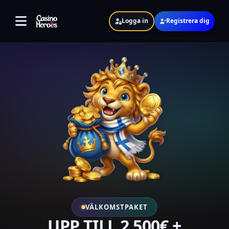
Logga in
Registrera dig
Meny
Spel
Logga in
Betalningsmetoder
App
Uttag
Bonusar
VÄLKOMSTPAKET
UPP TILL 2,500€ +