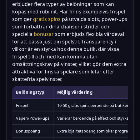
erbjuder flera typer av belöningar som kan
köpas med rubiinit. Här finns exempelvis frispel
som ger
gratis spins
på utvalda slots, power-ups
som förbättrar dina chanser i strider och
speciella
bonusar
som erbjuds flexibla värdeval
för att passa just din spelstil. Transparency i
villkor är en styrka hos denna butik, där vissa
frispel till och med kan komma utan
omsättningskrav på vinster, vilket gör dem extra
attraktiva för finska spelare som letar efter
skattefria spelvinster.
Belöningstyp
Möjlig värdering
Frispel
10-50 gratis spins beroende på butikens ka
Vapen/Power-ups
Varierar beroende på effekt och styrka
Bonuspoäng
Extra lojalitetspoäng som ökar progressione