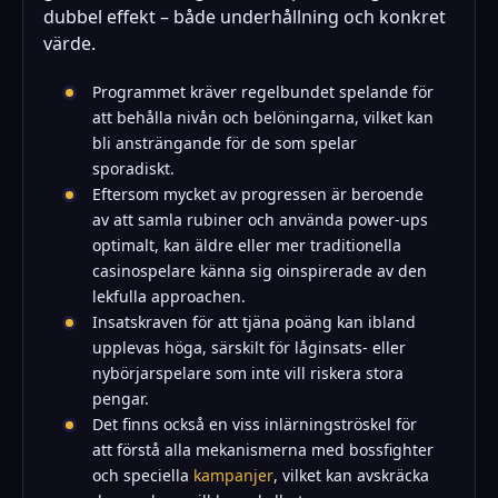
dubbel effekt – både underhållning och konkret
värde.
Programmet kräver regelbundet spelande för
att behålla nivån och belöningarna, vilket kan
bli ansträngande för de som spelar
sporadiskt.
Eftersom mycket av progressen är beroende
av att samla rubiner och använda power-ups
optimalt, kan äldre eller mer traditionella
casinospelare känna sig oinspirerade av den
lekfulla approachen.
Insatskraven för att tjäna poäng kan ibland
upplevas höga, särskilt för låginsats- eller
nybörjarspelare som inte vill riskera stora
pengar.
Det finns också en viss inlärningströskel för
att förstå alla mekanismerna med bossfighter
och speciella
kampanjer
, vilket kan avskräcka