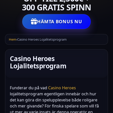
300 GRATIS SPINN
HÄMTA BONUS NU
Hem
›
Casino Heroes Lojalitetsprogram
Casino Heroes
Lojalitetsprogram
Funderar du på vad
Casino Heroes
lojalitetsprogram egentligen innebär och hur
det kan göra din spelupplevelse både roligare
och mer givande? För finska spelare som vill få
ut mer av varje insats är denna operatör en