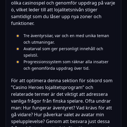
olika casinospel och genomför uppdrag på varje
ö, vilket leder till att lojalitetsnivån stiger
samtidigt som du låser upp nya zoner och
funktioner.
Tre äventyrsöar, var och en med unika teman
och utmaningar.
Avatarval som ger personligt innehåll och
spelstil.
Progressionssystem som räknar alla insatser
och genomförda uppdrag över tid.
För att optimera denna sektion för sökord som
”Casino Heroes lojalitetsprogram” och
relaterade termer är det viktigt att adressera
vanliga frågor från finska spelare. Ofta undrar
man: Hur fungerar äventyret? Vad krävs för att
gå vidare? Hur påverkar valet av avatar min
spelupplevelse? Genom att besvara just dessa