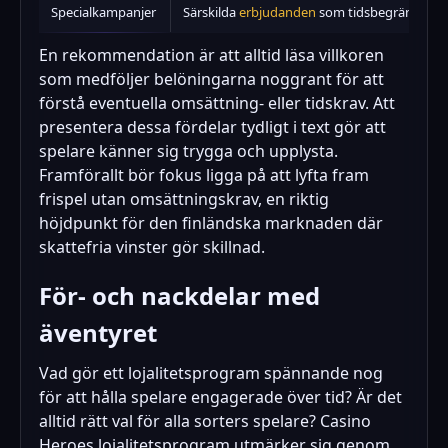
Specialkampanjer
Särskilda
erbjudanden
som tidsbegränsade 
En rekommendation är att alltid läsa villkoren
som medföljer belöningarna noggrant för att
förstå eventuella omsättning- eller tidskrav. Att
presentera dessa fördelar tydligt i text gör att
spelare känner sig trygga och upplysta.
Framförallt bör fokus ligga på att lyfta fram
frispel utan omsättningskrav, en riktig
höjdpunkt för den finländska marknaden där
skattefria vinster gör skillnad.
För- och nackdelar med
äventyret
Vad gör ett lojalitetsprogram spännande nog
för att hålla spelare engagerade över tid? Är det
alltid rätt val för alla sorters spelare? Casino
Heroes lojalitetsprogram utmärker sig genom