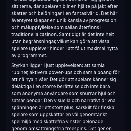
sitt tema, där spelaren blir en hjälte på jakt efter
skatter och belöningar i en fantasivärld. Det här
äventyret skapar en unik känsla av progression
och måluppfyllelse som sällan återfinns i
traditionella casinon. Samtidigt är det inte helt
utan begränsningar, vilket kan göra att vissa
spelare upplever hinder i att få ut maximal nytta
av programmet.
Styrkan ligger i just upplevelsen: att samla
rubiner, aktivera power-ups och samla poäng för
att nå nya nivåer. Det gör att spelare känner sig
delaktiga i en större berättelse och inte bara
som anonyma användare som snurrar hjul och
satsar pengar. Den visuella och narrativt drivna
spänningen är ett stort plus, särskilt för finska
spelare som uppskattar en väl genomtänkt
spelmiljö med skattefria vinster belönade
genom omsättningsfria freespins. Det ger en