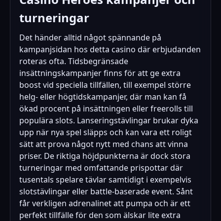
turneringar
Det händer alltid något spännande på
kampanjsidan hos detta casino där erbjudanden
roteras ofta. Tidsbegränsade
insättningskampanjer finns för att ge extra
boost vid speciella tillfällen, till exempel större
helg- eller högtidskampanjer, där man kan få
ökad procent på insättningen eller freerolls till
populära slots. Lanseringstävlingar brukar dyka
upp när nya spel släpps och kan vara ett roligt
sätt att prova något nytt med chans att vinna
priser. De riktiga höjdpunkterna är dock stora
turneringar med omfattande prispottar där
tusentals spelare tävlar samtidigt i exempelvis
slotstävlingar eller battle-baserade event. Sånt
får verkligen adrenalinet att pumpa och är ett
perfekt tillfälle för den som älskar lite extra