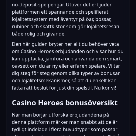
no-deposit-spelpengar. Utöver det erbjuder
plattformen ett spännande och spelifierat
lojalitetssystem med äventyr på öar, bossar,
rubiner och skattkistor som gör lojalitetsresan
både rolig och givande.
Den här guiden bryter ner allt du behöver veta
om Casino Heroes erbjudanden och visar hur du
kan upptäcka, jämföra och använda dem smart,
oavsett om du är ny eller erfaren spelare. Vi tar
dig steg för steg genom olika typer av bonusar
och lojalitetsmekanismer, så att du enkelt kan
fatta rätt beslut för just din spelstil. Nu kör vi!
Casino Heroes bonusöversikt
När man börjar utforska erbjudandena på
denna plattform märker man snabbt att de är
tydligt indelade i flera huvudtyper som passar