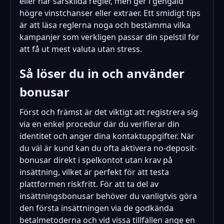
eller har särskilda regler, men ger i gengäld
högre vinstchanser eller extraer. Ett smidigt tips
är att läsa reglerna noga och bestämma vilka
kampanjer som verkligen passar din spelstil för
att få ut mest valuta utan stress.
Så löser du in och använder
bonusar
Först och främst är det viktigt att registrera sig
via en enkel procedur där du verifierar din
identitet och anger dina kontaktuppgifter. När
du väl är kund kan du ofta aktivera no-deposit-
bonusar direkt i spelkontot utan krav på
insättning, vilket är perfekt för att testa
plattformen riskfritt. För att ta del av
insättningsbonusar behöver du vanligtvis göra
den första insättningen via de godkända
betalmetoderna och vid vissa tillfällen ange en