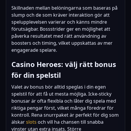
Skillnaden mellan belöningarna som baseras på
slump och de som kräver interaktion gör att
spelupplevelsen varierar och känns mindre
förutsägbar. Bossstrider ger en möjlighet att
påverka resultatet med rätt användning av
boosters och timing, vilket uppskattas av mer
engagerade spelare.
Casino Heroes: välj rätt bonus
för din spelstil
Valet av bonus bör alltid speglas i din egen
spelstil för att få ut mesta möjliga. Icke-sticky
bonusar är ofta flexibla och låter dig spela med
riktiga pengar först, vilket många föredrar för
kontroll. Rena snurrpaket är perfekt för dig som
älskar
slots
och vill ha chansen till snabba
vinster utan extra insats. Större