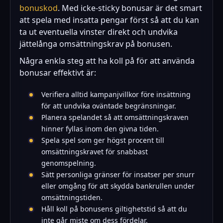
bonuskod
. Med icke-sticky bonusar är det smart
att spela med insatta pengar först så att du kan
ta ut eventuella vinster direkt och undvika
jättelånga omsättningskrav på bonusen.
Några enkla steg att ha koll på för att använda
bonusar effektivt är:
Verifiera alltid kampanjvillkor före insättning
för att undvika oväntade begränsningar.
Planera spelandet så att omsättningskraven
hinner fyllas inom den givna tiden.
Spela spel som ger högst procent till
omsättningskravet för snabbast
genomspelning.
Sätt personliga gränser för insatser per snurr
eller omgång för att skydda bankrullen under
omsättningstiden.
Håll koll på bonusens giltighetstid så att du
inte går miste om dess fördelar.