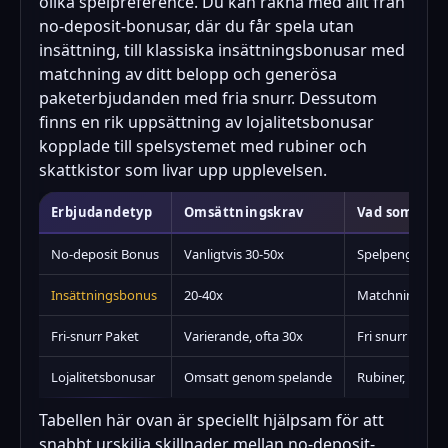
olika spelpreference. Du kan räkna med allt från
no-deposit-bonusar, där du får spela utan
insättning, till klassiska insättningsbonusar med
matchning av ditt belopp och generösa
paketerbjudanden med fria snurr. Dessutom
finns en rik uppsättning av lojalitetsbonusar
kopplade till spelsystemet med rubiner och
skattkistor som livar upp upplevelsen.
Erbjudandetyp
Omsättningskrav
Vad som ingå
No-deposit Bonus
Vanligtvis 30-50x
Spelpengar uta
Insättningsbonus
20-40x
Matchning av in
Fri-snurr Paket
Varierande, ofta 30x
Fri snurr på u
Lojalitetsbonusar
Omsatt genom spelande
Rubiner, booste
Tabellen här ovan är speciellt hjälpsam för att
snabbt urskilja skillnader mellan no-deposit-