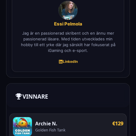
Essi Pelmola
Jag är en passionerad skribent och en ännu mer
passionerad läsare. Med tiden utvecklades min
hobby till ett yrke där jag särskilt har fokuserat på
iGaming och e-sport.
LinkedIn
VINNARE
Archie N.
€129
Golden Fish Tank