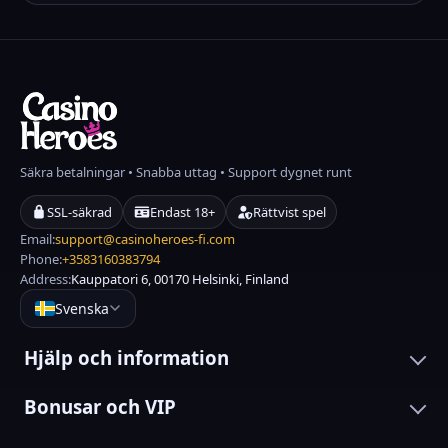
Säkra betalningar • Snabba uttag • Support dygnet runt
Suomi
SSL-säkrad
Endast 18+
Rättvist spel
Svenska
Email:
support@casinoheroes-fi.com
Phone:
+3583160383794
English
Address:
Kauppatori 6, 00170 Helsinki, Finland
Svenska
Hjälp och information
Om oss
Bonusar och VIP
Kontakter