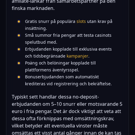
affiliate-länkar från samarbetspartner på den
finska marknaden.
Gratis snurr på populära
slots
utan krav på
insättning.
Små summor fria pengar att testa casinots
spelutbud med.
Erbjudanden kopplade till exklusiva events
och tidsbegränsade
kampanjer
.
Poäng och belöningar kopplade till
plattformens äventyrsspel.
Bonuserbjudanden som automatiskt
krediteras vid registrering och bekräftelse.
Typiskt sett handlar dessa no-deposit-
erbjudanden om 5–10 snurr eller motsvarande 5
euro i fria pengar. Det är dock viktigt att veta att
dessa ofta förknippas med omsättningskrav,
vilket betyder att eventuella vinster måste
omsättas ett visst antal gånger innan de kan tas