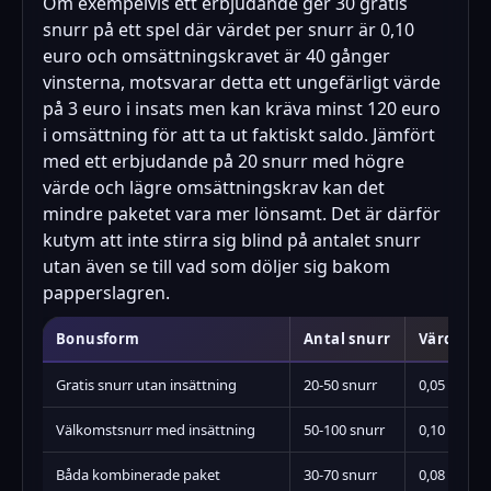
Om exempelvis ett erbjudande ger 30 gratis
snurr på ett spel där värdet per snurr är 0,10
euro och omsättningskravet är 40 gånger
vinsterna, motsvarar detta ett ungefärligt värde
på 3 euro i insats men kan kräva minst 120 euro
i omsättning för att ta ut faktiskt saldo. Jämfört
med ett erbjudande på 20 snurr med högre
värde och lägre omsättningskrav kan det
mindre paketet vara mer lönsamt. Det är därför
kutym att inte stirra sig blind på antalet snurr
utan även se till vad som döljer sig bakom
papperslagren.
Bonusform
Antal snurr
Värde per
Gratis snurr utan insättning
20-50 snurr
0,05 – 0,15
Välkomstsnurr med insättning
50-100 snurr
0,10 – 0,20
Båda kombinerade paket
30-70 snurr
0,08 – 0,18