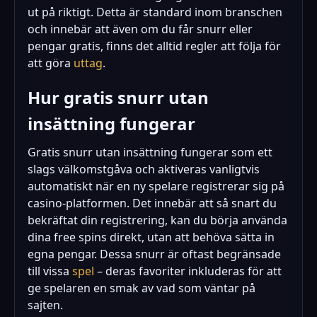
ut på riktigt. Detta är standard inom branschen
och innebär att även om du får snurr eller
pengar gratis, finns det alltid regler att följa för
att göra
uttag
.
Hur gratis snurr utan
insättning fungerar
Gratis snurr utan insättning fungerar som ett
slags välkomstgåva och aktiveras vanligtvis
automatiskt när en ny spelare registrerar sig på
casino-platformen. Det innebär att så snart du
bekräftat din registrering, kan du börja använda
dina free spins direkt, utan att behöva sätta in
egna pengar. Dessa snurr är oftast begränsade
till vissa
spel
– deras favoriter inkluderas för att
ge spelaren en smak av vad som väntar på
sajten.