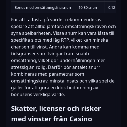
Bonus med omsättningsfria snurr
10-30 snurr
0,12 – 0,25
För att ta fasta på värdet rekommenderas
spelare att alltid jämföra omsättningskraven och
syna spelbarheten. Vissa snurr kan vara låsta till
specifika slots med låg RTP, vilket kan minska
chansen till vinst. Andra kan komma med
tidsgränser som tvingar fram snabb
omsättning, vilket gör underhållningen mer
stressig än rolig. Därför bör antalet snurr
kombineras med parametrar som
omsättningskrav, minsta insats och vilka spel de
gäller för att göra en klok bedömning av
bonusens verkliga värde.
Skatter, licenser och risker
med vinster från Casino