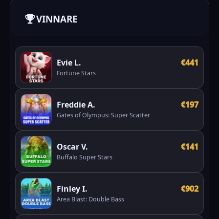
VINNARE
Evie L.
€441
Fortune Stars
Freddie A.
€197
Gates of Olympus: Super Scatter
Oscar V.
€141
Buffalo Super Stars
Finley I.
€902
Area Blast: Double Bass