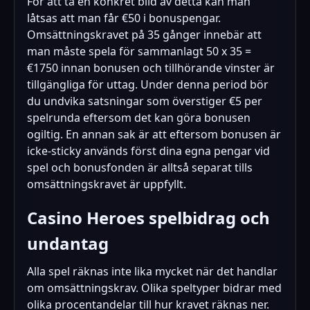
För att ta en konkret bild av detta kan man
låtsas att man får €50 i bonuspengar.
Omsättningskravet på 35 gånger innebär att
man måste spela för sammanlagt 50 x 35 =
€1750 innan bonusen och tillhörande vinster är
tillgängliga för uttag. Under denna period bör
du undvika satsningar som överstiger €5 per
spelrunda eftersom det kan göra bonusen
ogiltig. En annan sak är att eftersom bonusen är
icke-sticky används först dina egna pengar vid
spel och bonusfonden är alltså separat tills
omsättningskravet är uppfyllt.
Casino Heroes spelbidrag och
undantag
Alla spel räknas inte lika mycket när det handlar
om omsättningskrav. Olika speltyper bidrar med
olika procentandelar till hur kravet räknas ner.