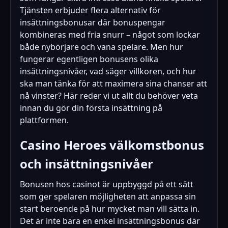
Tjänsten erbjuder flera alternativ för
insättningsbonusar där bonuspengar
kombineras med fria snurr – något som lockar
både nybörjare och vana spelare. Men hur
fungerar egentligen bonusens olika
insättningsnivåer, vad säger villkoren, och hur
ska man tänka för att maximera sina chanser att
nå vinster? Här reder vi ut allt du behöver veta
innan du gör din första insättning på
plattformen.
Casino Heroes välkomstbonus
och insättningsnivåer
Bonusen hos casinot är uppbyggd på ett sätt
som ger spelaren möjligheten att anpassa sin
start beroende på hur mycket man vill sätta in.
Det är inte bara en enkel insättningsbonus där