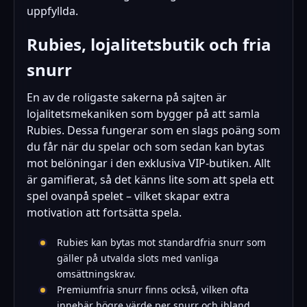
uppfyllda.
Rubies, lojalitetsbutik och fria
snurr
En av de roligaste sakerna på sajten är
lojalitetsmekaniken som bygger på att samla
Rubies. Dessa fungerar som en slags poäng som
du får när du spelar och som sedan kan bytas
mot belöningar i den exklusiva VIP-butiken. Allt
är gamifierat, så det känns lite som att spela ett
spel ovanpå spelet – vilket skapar extra
motivation att fortsätta spela.
Rubies kan bytas mot standardfria snurr som
gäller på utvalda slots med vanliga
omsättningskrav.
Premiumfria snurr finns också, vilken ofta
innebär högre värde per snurr och ibland