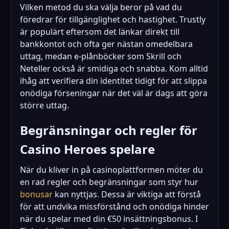
Vilken metod du ska välja beror på vad du
föredrar för tillgänglighet och hastighet. Trustly
är populärt eftersom det länkar direkt till
bankkontot och ofta ger nästan omedelbara
uttag, medan e-plånböcker som Skrill och
Neteller också är smidiga och snabba. Kom alltid
ihåg att verifiera din identitet tidigt för att slippa
onödiga förseningar när det väl är dags att göra
större uttag.
Begränsningar och regler för
Casino Heroes spelare
När du kliver in på casinoplattformen möter du
en rad regler och begränsningar som styr hur
bonusar
kan nyttjas. Dessa är viktiga att förstå
för att undvika missförstånd och onödiga hinder
när du spelar med din €50 insättningsbonus. I