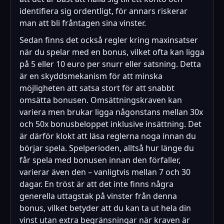
identifiera sig ordentligt, för annars riskerar
man att bli fråntagen sina vinster.
Sedan finns det också regler kring maxinsatser
när du spelar med en bonus, vilket ofta kan ligga
på 5 eller 10 euro per snurr eller satsning. Detta
är en skyddsmekanism för att minska
möjligheten att satsa stort för att snabbt
omsätta bonusen. Omsättningskraven kan
variera men brukar ligga någonstans mellan 30x
och 50x bonusbeloppet inklusive insättning. Det
är därför klokt att läsa reglerna noga innan du
börjar spela. Spelperioden, alltså hur länge du
får spela med bonusen innan den förfaller,
varierar även den – vanligtvis mellan 7 och 30
dagar. En tröst är att det inte finns några
generella uttagstak på vinster från denna
bonus, vilket betyder att du kan ta ut hela din
vinst utan extra begränsningar när kraven är