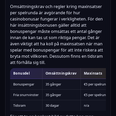
Omsättningskrav och regler kring maxinsatser
per spelrunda är avgörande för hur
casinobonusar fungerar i verkligheten. För den
här insättningsbonusen gäller alltid att
bonuspengar måste omsättas ett antal gånger
innan de kan tas ut som riktiga pengar. Det är
även viktigt att ha koll på maxinsatsen när man
spelar med bonuspengar för att inte riskera att
bryta mot villkoren. Dessutom finns en tidsram
att förhålla sig till.
Bonusdel
Omsättningskrav
Maxinsats
Bonuspengar
35 gånger
€5 per spelrunda
Fria snurrvinster
35 gånger
€5 per spelrunda
Tidsram
30 dagar
n/a