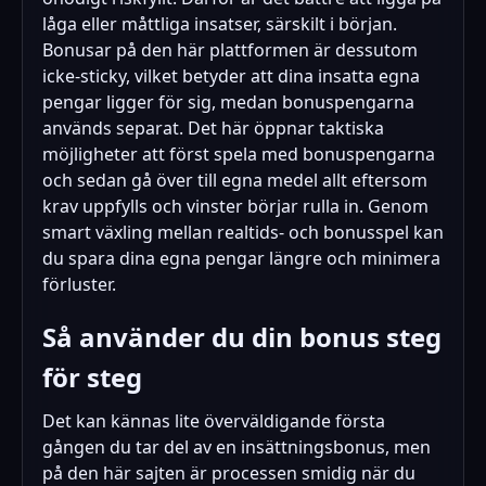
låga eller måttliga insatser, särskilt i början.
Bonusar på den här plattformen är dessutom
icke-sticky, vilket betyder att dina insatta egna
pengar ligger för sig, medan bonuspengarna
används separat. Det här öppnar taktiska
möjligheter att först spela med bonuspengarna
och sedan gå över till egna medel allt eftersom
krav uppfylls och vinster börjar rulla in. Genom
smart växling mellan realtids- och bonusspel kan
du spara dina egna pengar längre och minimera
förluster.
Så använder du din bonus steg
för steg
Det kan kännas lite överväldigande första
gången du tar del av en insättningsbonus, men
på den här sajten är processen smidig när du