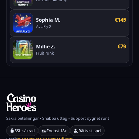
Sophia M.
€145
AviaFly 2
Millie Z.
€79
FruitPunk
Säkra betalningar • Snabba uttag • Support dygnet runt
Suomi
SSL-säkrad
Endast 18+
Rättvist spel
Svenska
Email:
support@casinoheroes-fi.com