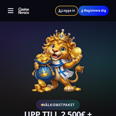
Logga in
Registrera dig
Meny
Spel
Logga in
Betalningsmetoder
App
Uttag
Bonusar
VÄLKOMSTPAKET
UPP TILL 2,500€ +