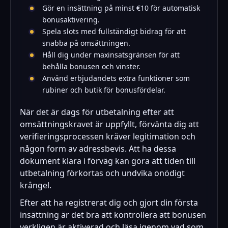
Gör en insättning på minst €10 för automatisk
bonusaktivering.
Spela slots med fullständigt bidrag för att
snabba på omsättningen.
Håll dig under maxinsatsgränsen för att
behålla bonusen och vinster.
Använd erbjudandets extra funktioner som
rubiner och butik för bonusfördelar.
När det är dags för utbetalning efter att
omsättningskravet är uppfyllt, förvänta dig att
verifieringsprocessen kräver legitimation och
någon form av adressbevis. Att ha dessa
dokument klara i förväg kan göra att tiden till
utbetalning förkortas och undvika onödigt
krångel.
Efter att ha registrerat dig och gjort din första
insättning är det bra att kontrollera att bonusen
verkligen är aktiverad och läsa igenom vad som