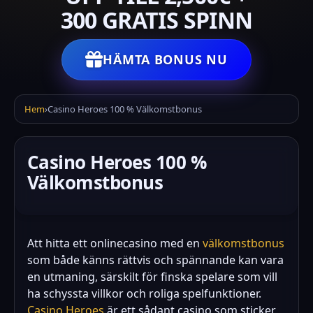
300 GRATIS SPINN
HÄMTA BONUS NU
Hem
›
Casino Heroes 100 % Välkomstbonus
Casino Heroes 100 %
Välkomstbonus
Att hitta ett onlinecasino med en
välkomstbonus
som både känns rättvis och spännande kan vara
en utmaning, särskilt för finska spelare som vill
ha schyssta villkor och roliga spelfunktioner.
Casino Heroes
är ett sådant casino som sticker