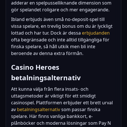
adderar en spelpusselliknande dimension som
gör spelandet roligare och mer engagerande.
Ibland erbjuds även små no-deposit-spel till
vissa spelare, en trevlig bonus om du är lyckligt
lottad och har tur. Dock är dessa
erbjudanden
ofta begränsade och inte alltid tillgängliga för
finska spelare, så håll utkik men bli inte
beroende av denna extra förmån.
Casino Heroes
betalningsalternativ
Att kunna välja från flera insats- och
uttagsmetoder är viktigt för ett smidigt
casinospel. Plattformen erbjuder ett brett urval
av
betalningsalternativ
som passar finska
spelare. Här finns vanliga bankkort, e-
plånböcker och moderna lösningar som Pay N