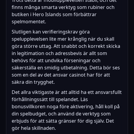
finns många smarta verktyg som rubiner och
butiken i Hero Islands som förbättrar
spelmomentet.
Slutligen kan verifieringskrav göra
spelupplevelsen lite mer krånglig när du skall
göra större uttag. Att snabbt och korrekt skicka
in legitimation och adressbevis är allt som
behövs för att undvika förseningar och
säkerställa en smidig utbetalning. Detta bör ses
som en del av det ansvar casinot har för att
säkra din trygghet.
Det allra viktigaste är att alltid ha ett ansvarsfullt
förhållningssätt till spelandet. Läs
bonusvillkoren noga före aktivering, håll koll på
din spelbudget, och använd de verktyg som
erbjuds för att sätta gränser för dig själv. Det
gör hela skillnaden.