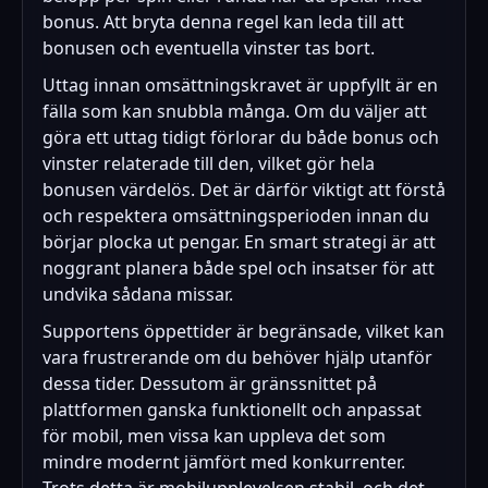
bonus. Att bryta denna regel kan leda till att
bonusen och eventuella vinster tas bort.
Uttag innan omsättningskravet är uppfyllt är en
fälla som kan snubbla många. Om du väljer att
göra ett uttag tidigt förlorar du både bonus och
vinster relaterade till den, vilket gör hela
bonusen värdelös. Det är därför viktigt att förstå
och respektera omsättningsperioden innan du
börjar plocka ut pengar. En smart strategi är att
noggrant planera både spel och insatser för att
undvika sådana missar.
Supportens öppettider är begränsade, vilket kan
vara frustrerande om du behöver hjälp utanför
dessa tider. Dessutom är gränssnittet på
plattformen ganska funktionellt och anpassat
för mobil, men vissa kan uppleva det som
mindre modernt jämfört med konkurrenter.
Trots detta är mobilupplevelsen stabil, och det