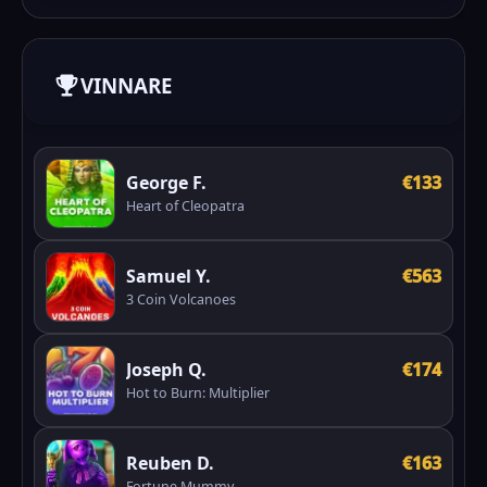
VINNARE
George F.
€133
Heart of Cleopatra
Samuel Y.
€563
3 Coin Volcanoes
Joseph Q.
€174
Hot to Burn: Multiplier
Reuben D.
€163
Fortune Mummy