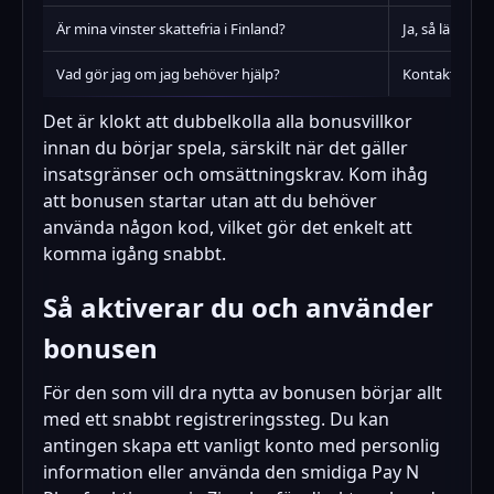
Är mina vinster skattefria i Finland?
Ja, så länge c
Vad gör jag om jag behöver hjälp?
Kontakta supp
Det är klokt att dubbelkolla alla bonusvillkor
innan du börjar spela, särskilt när det gäller
insatsgränser och omsättningskrav. Kom ihåg
att bonusen startar utan att du behöver
använda någon kod, vilket gör det enkelt att
komma igång snabbt.
Så aktiverar du och använder
bonusen
För den som vill dra nytta av bonusen börjar allt
med ett snabbt registreringssteg. Du kan
antingen skapa ett vanligt konto med personlig
information eller använda den smidiga Pay N