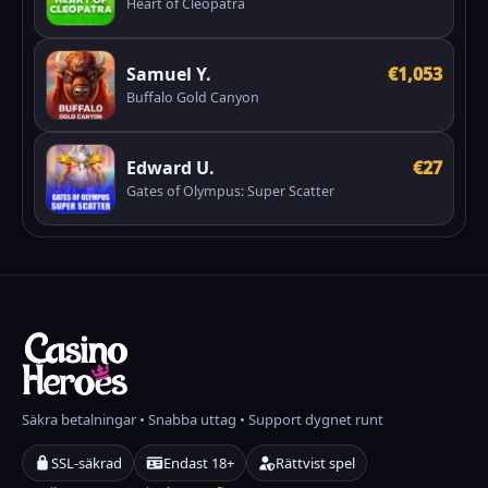
Heart of Cleopatra
Samuel Y.
€1,053
Buffalo Gold Canyon
Edward U.
€27
Gates of Olympus: Super Scatter
Säkra betalningar • Snabba uttag • Support dygnet runt
Suomi
SSL-säkrad
Endast 18+
Rättvist spel
Svenska