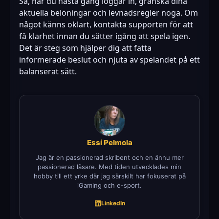
Så, när du nästa gång loggar in, granska dina
aktuella belöningar och levnadsregler noga. Om
något känns oklart, kontakta supporten för att
få klarhet innan du sätter igång att spela igen.
Det är steg som hjälper dig att fatta
informerade beslut och njuta av spelandet på ett
balanserat sätt.
Essi Pelmola
Jag är en passionerad skribent och en ännu mer
passionerad läsare. Med tiden utvecklades min
hobby till ett yrke där jag särskilt har fokuserat på
iGaming och e-sport.
LinkedIn