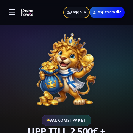
Logga in
Registrera dig
Meny
Spel
Logga in
Betalningsmetoder
App
Uttag
Bonusar
VÄLKOMSTPAKET
UPP TILL 2,500€ +