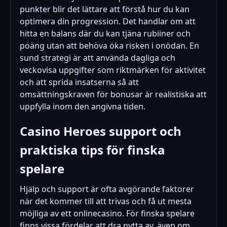
punkter blir det lättare att förstå hur du kan
optimera din progression. Det handlar om att
hitta en balans där du kan tjäna rubiiner och
poäng utan att behöva öka risken i onödan. En
sund strategi är att använda dagliga och
veckovisa uppgifter som riktmärken för aktivitet
och att sprida insatserna så att
omsättningskraven för bonusar är realistiska att
uppfylla inom den angivna tiden.
Casino Heroes support och
praktiska tips för finska
spelare
Hjälp och support är ofta avgörande faktorer
när det kommer till att trivas och få ut mesta
möjliga av ett onlinecasino. För finska spelare
finns vissa fördelar att dra nytta av, även om