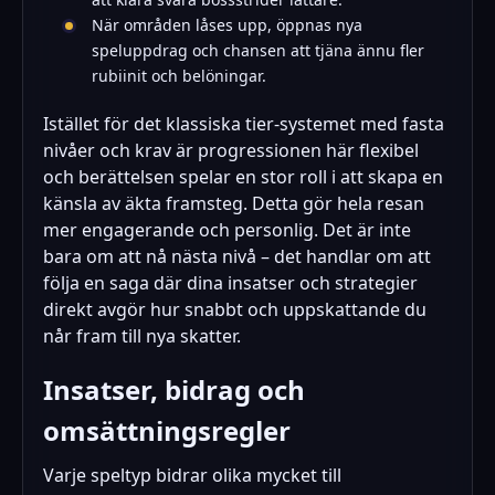
När områden låses upp, öppnas nya
speluppdrag och chansen att tjäna ännu fler
rubiinit och belöningar.
Istället för det klassiska tier-systemet med fasta
nivåer och krav är progressionen här flexibel
och berättelsen spelar en stor roll i att skapa en
känsla av äkta framsteg. Detta gör hela resan
mer engagerande och personlig. Det är inte
bara om att nå nästa nivå – det handlar om att
följa en saga där dina insatser och strategier
direkt avgör hur snabbt och uppskattande du
når fram till nya skatter.
Insatser, bidrag och
omsättningsregler
Varje speltyp bidrar olika mycket till