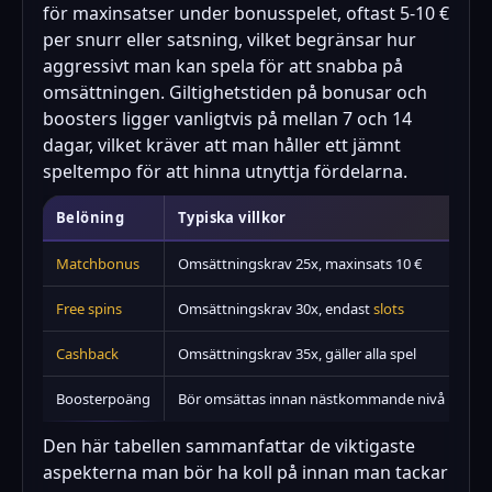
för maxinsatser under bonusspelet, oftast 5-10 €
per snurr eller satsning, vilket begränsar hur
aggressivt man kan spela för att snabba på
omsättningen. Giltighetstiden på bonusar och
boosters ligger vanligtvis på mellan 7 och 14
dagar, vilket kräver att man håller ett jämnt
speltempo för att hinna utnyttja fördelarna.
Belöning
Typiska villkor
Gi
Matchbonus
Omsättningskrav 25x, maxinsats 10 €
7 
Free spins
Omsättningskrav 30x, endast
slots
14
Cashback
Omsättningskrav 35x, gäller alla spel
7 
Boosterpoäng
Bör omsättas innan nästkommande nivå
Var
Den här tabellen sammanfattar de viktigaste
aspekterna man bör ha koll på innan man tackar