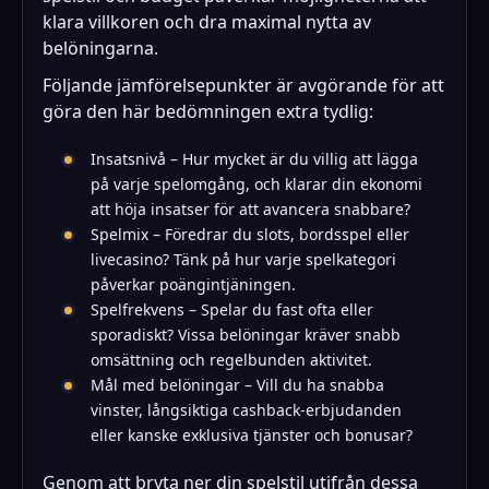
klara villkoren och dra maximal nytta av
belöningarna.
Följande jämförelsepunkter är avgörande för att
göra den här bedömningen extra tydlig:
Insatsnivå – Hur mycket är du villig att lägga
på varje spelomgång, och klarar din ekonomi
att höja insatser för att avancera snabbare?
Spelmix – Föredrar du slots, bordsspel eller
livecasino? Tänk på hur varje spelkategori
påverkar poängintjäningen.
Spelfrekvens – Spelar du fast ofta eller
sporadiskt? Vissa belöningar kräver snabb
omsättning och regelbunden aktivitet.
Mål med belöningar – Vill du ha snabba
vinster, långsiktiga cashback-erbjudanden
eller kanske exklusiva tjänster och bonusar?
Genom att bryta ner din spelstil utifrån dessa