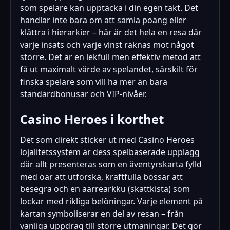
som spelare kan upptäcka i din egen takt. Det
handlar inte bara om att samla poäng eller
klättra i hierarkier – här är det hela en resa där
varje insats och varje vinst räknas mot något
större. Det är en lekfull men effektiv metod att
få ut maximalt värde av spelandet, särskilt för
finska spelare som vill ha mer än bara
standardbonusar och VIP-nivåer.
Casino Heroes i korthet
Det som direkt sticker ut med Casino Heroes
lojalitetssystem är dess spelbaserade upplägg
där allt presenteras som en äventyrskarta fylld
med öar att utforska, kraftfulla bossar att
besegra och en aarrearkku (skattkista) som
lockar med rikliga belöningar. Varje element på
kartan symboliserar en del av resan – från
vanliga uppdrag till större utmaningar. Det gör