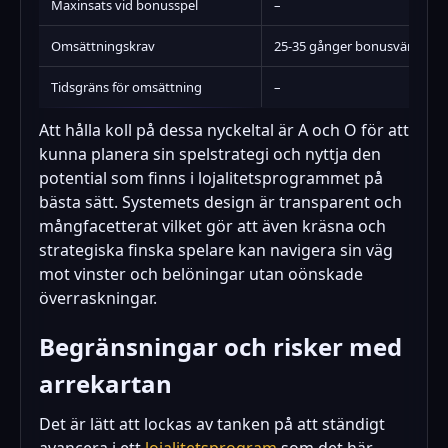
Maxinsats vid bonusspel
–
Omsättningskrav
25-35 gånger bonusvärdet
Tidsgräns för omsättning
–
Att hålla koll på dessa nyckeltal är A och O för att
kunna planera sin spelstrategi och nyttja den
potential som finns i lojalitetsprogrammet på
bästa sätt. Systemets design är transparent och
mångfacetterat vilket gör att även kräsna och
strategiska finska spelare kan navigera sin väg
mot vinster och belöningar utan oönskade
överraskningar.
Begränsningar och risker med
arrekartan
Det är lätt att lockas av tanken på att ständigt
avancera i ett
lojalitetsprogram
som det här,