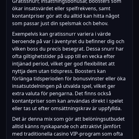
Gratissnurr, insättningsbonusar, boosters som
ökar insatsvärdet eller spelfrekvens, samt
kontantpriser gör att du alltid kan hitta något
som passar just din spelsmak och behov.
Exempelvis kan gratissnurr variera i värde
beroende på var i äventyret du befinner dig och
vilken boss du precis besegrat. Dessa snurr har
ofta giltighetstider på upp till en vecka efter
intjänad period, vilket ger god flexibilitet att
nyttja dem utan tidspress. Boosters kan
förlänga tidsperioden för bonusvinster eller öka
insatsutdelningen på utvalda spel, vilket ger
extra valuta för pengarna. Det finns också
kontantpriser som kan användas direkt i spelet
eller tas ut efter omsättningskrav är uppfyllda.
Det är denna mix som gör att belöningsutbudet
alltid känns nyskapande och attraktivt jämfört
med traditionella casino VIP-program som ofta