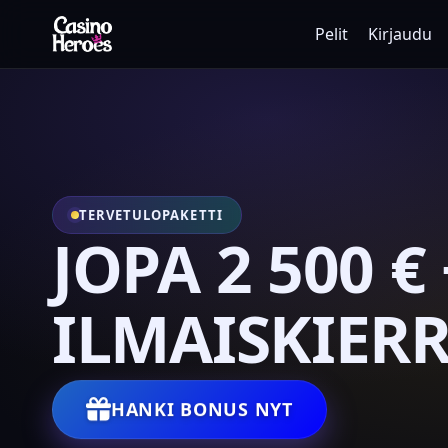
Pelit
Kirjaudu
TERVETULOPAKETTI
JOPA 2 500 € 
ILMAISKIER
HANKI BONUS NYT