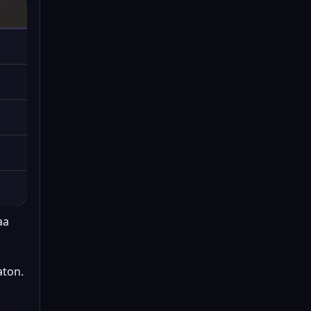
aa
aton.