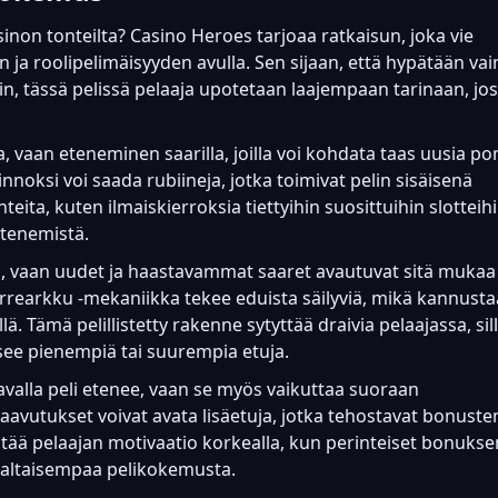
sinon tonteilta? Casino Heroes tarjoaa ratkaisun, joka vie
 ja roolipelimäisyyden avulla. Sen sijaan, että hypätään vai
in, tässä pelissä pelaaja upotetaan laajempaan tarinaan, jo
ia, vaan eteneminen saarilla, joilla voi kohdata taas uusia p
nnoksi voi saada rubiineja, jotka toimivat pelin sisäisenä
eita, kuten ilmaiskierroksia tiettyihin suosittuihin slotteihi
etenemistä.
ta, vaan uudet ja haastavammat saaret avautuvat sitä mukaa
aarrearkku -mekaniikka tekee eduista säilyviä, mikä kannusta
ä. Tämä pelillistetty rakenne sytyttää draivia pelaajassa, sil
see pienempiä tai suurempia etuja.
 tavalla peli etenee, vaan se myös vaikuttaa suoraan
avutukset voivat avata lisäetuja, jotka tehostavat bonuste
itää pelaajan motivaatio korkealla, kun perinteiset bonukse
valtaisempaa pelikokemusta.