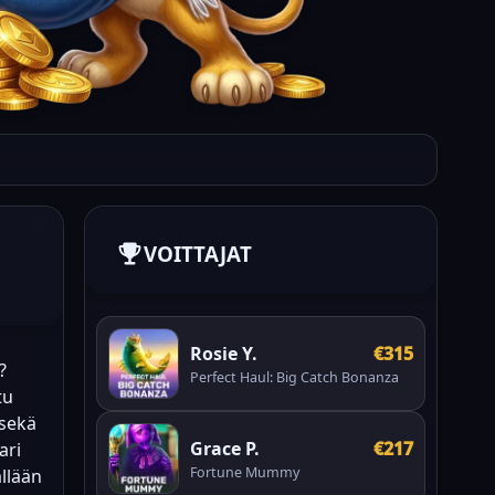
VOITTAJAT
Rosie Y.
€315
?
Perfect Haul: Big Catch Bonanza
tu
 sekä
Grace P.
€217
ari
Fortune Mummy
llään