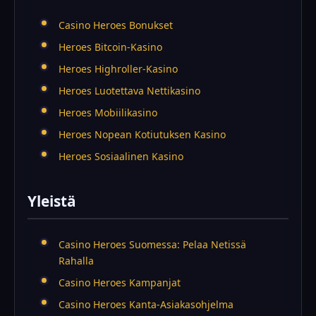
Casino Heroes Bonukset
Heroes Bitcoin-Kasino
Heroes Highroller-Kasino
Heroes Luotettava Nettikasino
Heroes Mobiilikasino
Heroes Nopean Kotiutuksen Kasino
Heroes Sosiaalinen Kasino
Yleistä
Casino Heroes Suomessa: Pelaa Netissä
Rahalla
Casino Heroes Kampanjat
Casino Heroes Kanta-Asiakasohjelma