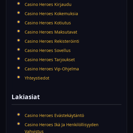
Casino Heroes Kirjaudu
Casino Heroes Kokemuksia
Casino Heroes Kotiutus
Casino Heroes Maksutavat
Casino Heroes Rekisteröinti
Casino Heroes Sovellus
Casino Heroes Tarjoukset
Casino Heroes Vip-Ohjelma
Yhteystiedot
Lakiasiat
Casino Heroes Evästekäytäntö
Casino Heroes Ikä Ja Henkilöllisyyden
Vahvistus