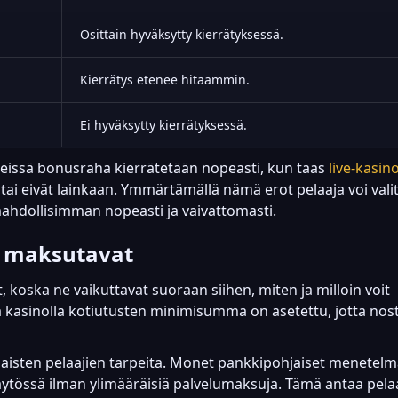
Osittain hyväksytty kierrätyksessä.
Kierrätys etenee hitaammin.
Ei hyväksytty kierrätyksessä.
leissä bonusraha kierrätetään nopeasti, kun taas
live-kasin
tai eivät lainkaan. Ymmärtämällä nämä erot pelaaja voi vali
 mahdollisimman nopeasti ja vaivattomasti.
a maksutavat
 koska ne vaikuttavat suoraan siihen, miten ja milloin voit
llä kasinolla kotiutusten minimisumma on asetettu, jotta nos
aisten pelaajien tarpeita. Monet pankkipohjaiset menetelm
ytössä ilman ylimääräisiä palvelumaksuja. Tämä antaa pelaa