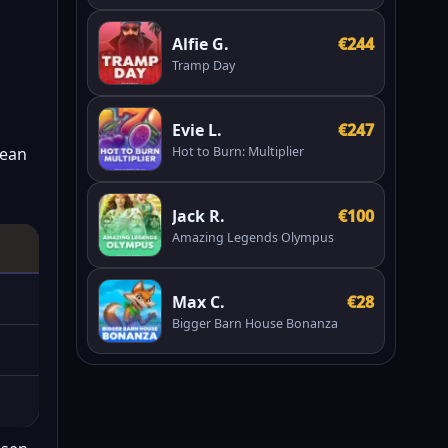
Alfie G.
€244
Tramp Day
Evie L.
€247
Hot to Burn: Multiplier
pean
Jack R.
€100
Amazing Legends Olympus
Max C.
€28
Bigger Barn House Bonanza