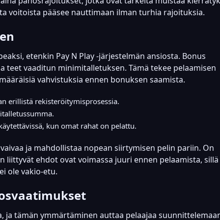
na panosrajoitukset, jotka ovat tärkeitä muistaa kierräty
ta voitoista pääsee nauttimaan ilman turhia rajoituksia.
nen
aksi, etenkin Pay N Play -järjestelmän ansiosta. Bonus
t ja teet vaaditun minimitalletuksen. Tämä tekee pelaamisen
ylimääräisiä vahvistuksia ennen bonuksen saamista.
 erillistä rekisteröitymisprosessia.
mitalletussumma.
n käytettävissä, kun omat rahat on pelattu.
aivaa ja mahdollistaa nopean siirtymisen pelin pariin. On
en liittyvät ehdot ovat voimassa juuri ennen pelaamista, sillä
ei ole vakio-etu.
nosvaatimukset
a, ja tämän ymmärtäminen auttaa pelaajaa suunnittelemaa