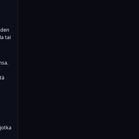
oiden
a tai
nsa.
tä
 jotka