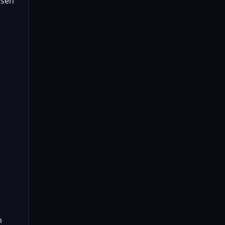
ksen
n