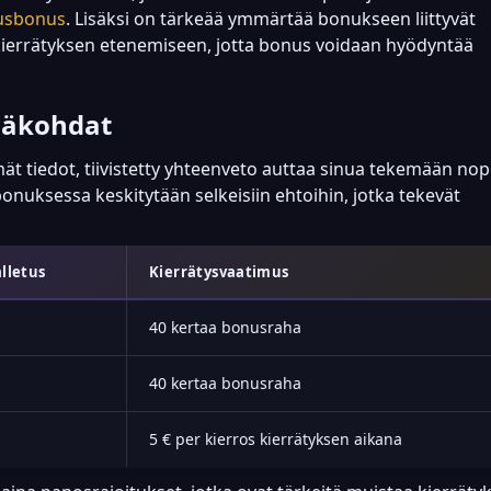
tusbonus
. Lisäksi on tärkeää ymmärtää bonukseen liittyvät
 kierrätyksen etenemiseen, jotta bonus voidaan hyödyntää
ääkohdat
ät tiedot, tiivistetty yhteenveto auttaa sinua tekemään no
nuksessa keskitytään selkeisiin ehtoihin, jotka tekevät
lletus
Kierrätysvaatimus
40 kertaa bonusraha
40 kertaa bonusraha
5 € per kierros kierrätyksen aikana