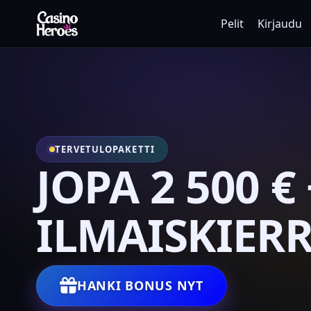
Pelit
Kirjaudu
TERVETULOPAKETTI
JOPA 2 500 € 
ILMAISKIER
HANKI BONUS NYT