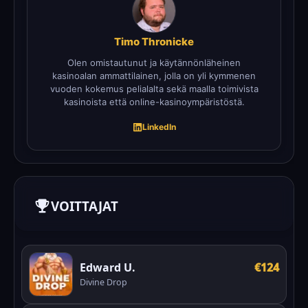
Timo Thronicke
Olen omistautunut ja käytännönläheinen
kasinoalan ammattilainen, jolla on yli kymmenen
vuoden kokemus pelialalta sekä maalla toimivista
kasinoista että online-kasinoympäristöstä.
LinkedIn
VOITTAJAT
Edward U.
€124
Divine Drop