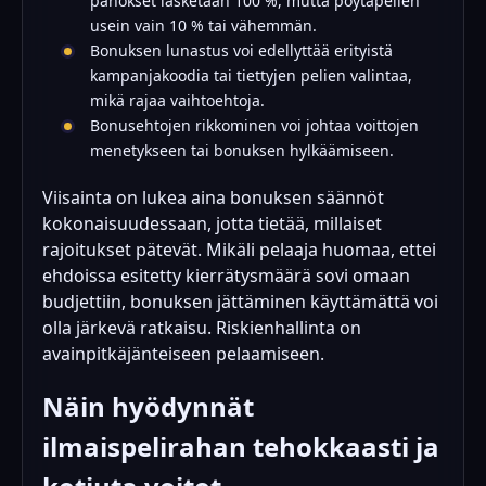
panokset lasketaan 100 %, mutta pöytäpelien
usein vain 10 % tai vähemmän.
Bonuksen lunastus voi edellyttää erityistä
kampanjakoodia tai tiettyjen pelien valintaa,
mikä rajaa vaihtoehtoja.
Bonusehtojen rikkominen voi johtaa voittojen
menetykseen tai bonuksen hylkäämiseen.
Viisainta on lukea aina bonuksen säännöt
kokonaisuudessaan, jotta tietää, millaiset
rajoitukset pätevät. Mikäli pelaaja huomaa, ettei
ehdoissa esitetty kierrätysmäärä sovi omaan
budjettiin, bonuksen jättäminen käyttämättä voi
olla järkevä ratkaisu. Riskienhallinta on
avainpitkäjänteiseen pelaamiseen.
Näin hyödynnät
ilmaispelirahan tehokkaasti ja