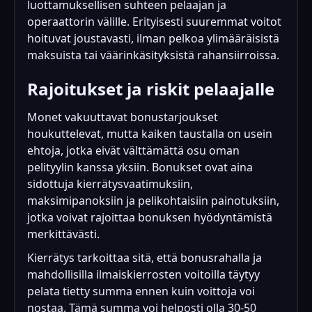
luottamuksellisen suhteen pelaajan ja
operaattorin välille. Erityisesti suuremmat voitot
hoituvat joustavasti, ilman pelkoa ylimääräisistä
maksuista tai väärinkäsityksistä rahansiirroissa.
Rajoitukset ja riskit pelaajalle
Monet vakuuttavat bonustarjoukset
houkuttelevat, mutta kaiken taustalla on usein
ehtoja, jotka eivät välttämättä osu oman
pelityylin kanssa yksiin. Bonukset ovat aina
sidottuja kierrätysvaatimuksiin,
maksimipanoksiin ja pelikohtaisiin painotuksiin,
jotka voivat rajoittaa bonuksen hyödyntämistä
merkittävästi.
Kierrätys tarkoittaa sitä, että bonusrahalla ja
mahdollisilla ilmaiskierrosten voitoilla täytyy
pelata tietty summa ennen kuin voittoja voi
nostaa. Tämä summa voi helposti olla 30-50