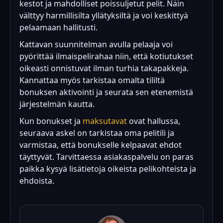
kestot ja mahdolliset poissuljetut pelit. Näin
välttyy harmillisilta yllätyksiltä ja voi keskittyä
pelaamaan hallitusti.
Kattavan suunnitelman avulla pelaaja voi
pyörittää ilmaispelirahaa niin, että kotiutukset
oikeasti onnistuvat ilman turhia takapakkeja.
Kannattaa myös tarkistaa omalta tililtä
bonuksen aktivointi ja seurata sen etenemistä
järjestelmän kautta.
Kun bonukset ja
maksutavat
ovat hallussa,
seuraava askel on tarkistaa oma pelitili ja
varmistaa, että bonukselle kelpaavat ehdot
täyttyvät. Tarvittaessa asiakaspalvelu on paras
paikka kysyä lisätietoja oikeista pelikohteista ja
ehdoista.