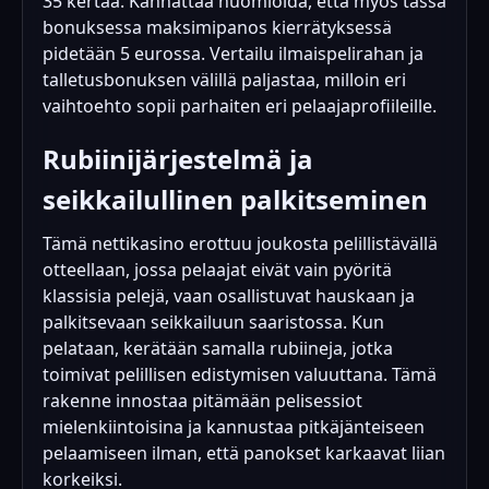
35 kertaa. Kannattaa huomioida, että myös tässä
bonuksessa maksimipanos kierrätyksessä
pidetään 5 eurossa. Vertailu ilmaispelirahan ja
talletusbonuksen välillä paljastaa, milloin eri
vaihtoehto sopii parhaiten eri pelaajaprofiileille.
Rubiinijärjestelmä ja
seikkailullinen palkitseminen
Tämä nettikasino erottuu joukosta pelillistävällä
otteellaan, jossa pelaajat eivät vain pyöritä
klassisia pelejä, vaan osallistuvat hauskaan ja
palkitsevaan seikkailuun saaristossa. Kun
pelataan, kerätään samalla rubiineja, jotka
toimivat pelillisen edistymisen valuuttana. Tämä
rakenne innostaa pitämään pelisessiot
mielenkiintoisina ja kannustaa pitkäjänteiseen
pelaamiseen ilman, että panokset karkaavat liian
korkeiksi.