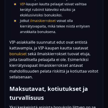
VIP
-kaupan kautta pelaajat voivat vaihtaa
kerätyt rubiinit käteviksi eduiksi ja
eksklusiivisiksi bonuksiksi.
Jotkut
ilmaiskierrokset
voivat olla
kierrätysvapaita, mikä tekee niistä erityisen
arvokkaita bonuksena.
VIP-asiakkaille suunnatut edut ovat entistä
kattavampia, ja VIP-kaupan kautta saatavat
bonukset
sekä ilmaiskierrokset tuovat etuja,
joita tavallisella pelaajalla ei ole. Esimerkiksi
kierrätysvapaat ilmaiskierrokset antavat
mahdollisuuden pelata riskittä ja kotiuttaa voitot
sellaisenaan.
Maksutavat, kotiutukset ja
turvallisuus
Yksi keskeisistä asioista bonuksiin liittyen on se,