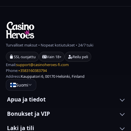
Turvalliset maksut • Nopeat kotiutukset • 24/7 tuki
Suomi
SSL-suojattu
Vain 18+
Reilu peli
Svenska
Email:
support@casinoheroes-fi.com
Phone:
+3583160383794
English
Address:
Kauppatori 6, 00170 Helsinki, Finland
Suomi
Apua ja tiedot
Tietoa meistä
Bonukset ja VIP
Yhteystiedot
Kampanjat
Laki ja tili