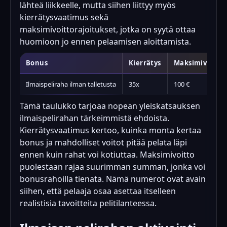
lähteä liikkeelle, mutta siihen liittyy myös
kierrätysvaatimus sekä
maksimivoittorajoitukset, jotka on syytä ottaa
huomioon jo ennen pelaamisen aloittamista.
Bonus
Kierrätys
Maksimivoitto
Ilmaispeliraha ilman talletusta
35x
100 €
Tämä taulukko tarjoaa nopean yleiskatsauksen
ilmaispelirahan tärkeimmistä ehdoista.
Kierrätysvaatimus kertoo, kuinka monta kertaa
bonus ja mahdolliset voitot pitää pelata läpi
ennen kuin rahat voi kotiuttaa. Maksimivoitto
puolestaan rajaa suurimman summan, jonka voi
bonusrahoilla tienata. Nämä numerot ovat avain
siihen, että pelaaja osaa asettaa itselleen
realistisia tavoitteita pelitilanteessa.