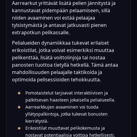
Aarrearkut yrittävät lisätä pelien jännitystä ja
kannustavat pidempään pelaamiseen, sillä
niiden avaaminen voi estää pelaajaa
tylsistymästä ja antavat jatkuvasti pienen
extrapotkun pelikassalle.
Pelialueiden dynamiikkaa tukevat erilaiset
erikoistilat, jotka voivat esimerkiksi muuttaa
pelikenttää, lisätä voittolinjoja tai nostaa
panosten tuottoa tietyllä hetkellä. Tämä antaa
mahdollisuuden pelaajalle taktikoida ja
optimoida pelisessioiden tehokkuutta.
Pomotaistelut tarjoavat interaktiivisen ja
palkitsevan haasteen jokaisella pelialueella.
Aarrearkkujen avaaminen voi tuoda
yllätyspalkintoja, jotka tukevat bonusten
kierrätystä.
Erikoistilat muuttavat pelikokemusta ja
nostavat potentiaalisia voittoja hetkellisesti.