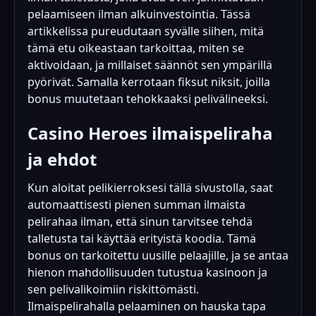
pelaamiseen ilman alkuinvestointia. Tässä
artikkelissa pureudutaan syvälle siihen, mitä
tämä etu oikeastaan tarkoittaa, miten se
aktivoidaan, ja millaiset säännöt sen ympärillä
pyörivät. Samalla kerrotaan fiksut niksit, joilla
bonus muutetaan tehokkaaksi pelivälineeksi.
Casino Heroes ilmaispeliraha
ja ehdot
Kun aloitat pelikierroksesi tällä sivustolla, saat
automaattisesti pienen summan ilmaista
pelirahaa ilman, että sinun tarvitsee tehdä
talletusta tai käyttää erityistä koodia. Tämä
bonus on tarkoitettu uusille pelaajille, ja se antaa
hienon mahdollisuuden tutustua kasinoon ja
sen pelivalikoimiin riskittömästi.
Ilmaispelirahalla pelaaminen on hauska tapa