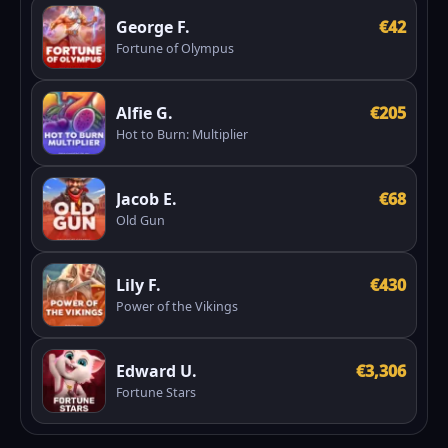
George F.
€42
Fortune of Olympus
Alfie G.
€205
Hot to Burn: Multiplier
Jacob E.
€68
Old Gun
Lily F.
€430
Power of the Vikings
Edward U.
€3,306
Fortune Stars