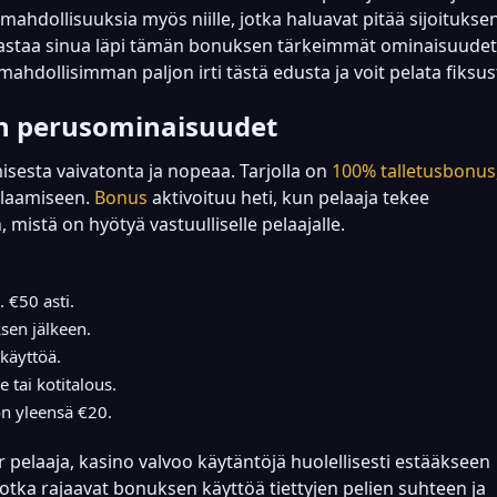
ä mahdollisuuksia myös niille, jotka haluavat pitää sijoitukse
opastaa sinua läpi tämän bonuksen tärkeimmät ominaisuudet
ahdollisimman paljon irti tästä edusta ja voit pelata fiksust
en perusominaisuudet
sesta vaivatonta ja nopeaa. Tarjolla on
100% talletusbonus
elaamiseen.
Bonus
aktivoituu heti, kun pelaaja tekee
, mistä on hyötyä vastuulliselle pelaajalle.
 €50 asti.
ksen jälkeen.
käyttöä.
 tai kotitalous.
n yleensä €20.
pelaaja, kasino valvoo käytäntöjä huolellisesti estääkseen
 jotka rajaavat bonuksen käyttöä tiettyjen pelien suhteen ja