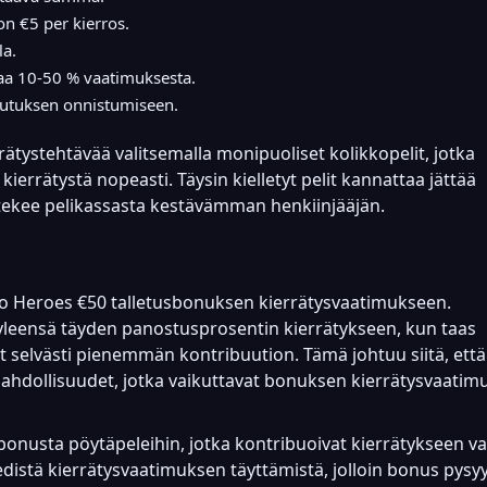
n €5 per kierros.
la.
taa 10-50 % vaatimuksesta.
tiutuksen onnistumiseen.
rätystehtävää valitsemalla monipuoliset kolikkopelit, jotka
kierrätystä nopeasti. Täysin kielletyt pelit kannattaa jättää
 tekee pelikassasta kestävämman henkiinjääjän.
sino Heroes €50 talletusbonuksen kierrätysvaatimukseen.
at yleensä täyden panostusprosentin kierrätykseen, kun taas
vat selvästi pienemmän kontribuution. Tämä johtuu siitä, että
mahdollisuudet, jotka vaikuttavat bonuksen kierrätysvaati
 bonusta pöytäpeleihin, jotka kontribuoivat kierrätykseen va
edistä kierrätysvaatimuksen täyttämistä, jolloin bonus pysy