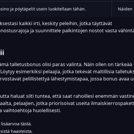
asino ja pöytäpelit usein luokitellaan tähän.
Näiden 
stasi kaikki irti, keskity peleihin, jotka täyttävät
anostusrajoja ja suunnittele palkintojen nostot vasta vähint
ii
tämä talletusbonus olisi paras valinta. Näin ollen on tärkeää
Löytyy esimerkiksi pelaajia, jotka tekevät maltillisia talletuks
a arvostavat pelillistettyä lähestymistapaa, jossa bonus avaa 
mutta haluat silti tuntea, että saat rahoillesi enemmän vastin
alta, pelaajien, jotka priorisoivat useita ilmaiskierrospaket
 vaihtoehtoja huolellisesti.
 lisäarvoa tästä.
isistä haasteista.