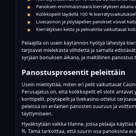
Panoksen enimmäismäärä kierrätyksen aikana o
Kolikkopelit täydellä 100 % kierrätysvaikutuksel
Livecasinon ja pöytäpelien panokset voivat kat
Kierrätyksen kesto ja pelivalinta vaikuttavat ko
Pelaajilla on usein käytännön hyötyä lähestyä kier
tarjoavat mielekästä viihdettä ja samalla edistävät 
syrjään bonuksen aikana, ja maltillinen panostus
Panostusprosentit peleittäin
Usein mietityttää, miten eri pelit vaikuttavat Ca
Perusajatus on, että kolikkopelit eli slotit antav
korttipelit, pöytäpelit ja livekasino-ottelut tarjoa
peleissä on erilainen panosten suuruus ja voitto
täyttymiseen.
Hyväksytään vaikka tilanne, jossa pelaaja käyttää
%. Tämä tarkoittaa, että suurin osa panoksista ei 