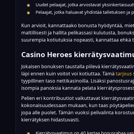
Uudet pelaajat, jotka arvostavat yksinkertaisuutt
Pelaajat, jotka haluavat yhdistää talletuksen ja 
Kun arvioit, kannattaako bonusta hyödyntää, mieti
maltillisesti ja hallita pelikassasi kulutusta, bonu
suurempia kotiutuksia nopeasti, kannattaa ehkä tut
Casino Heroes kierrätysvaatimu
Jokaisen bonuksen taustalla piilevä kierrätysvaa
läpi ennen kuin voitot voi kotiuttaa. Tämä
tarjous
tyypillinen taso nettikasinoilla. Lisäksi panostusra
isompia panoksia kannata pelata kierrätysprosess
Pelien eri kontribuutiot vaikuttavat kierrätysvaa
kokonaisuudessaan mukaan, kun taas pöytäpelien j
jopa alle puolet. Tämän vuoksi pelivalinta korostu
kierrätyksen hidastuvasti.
Kierrätysvaatimus on 40 kertaa bonusrahaa va