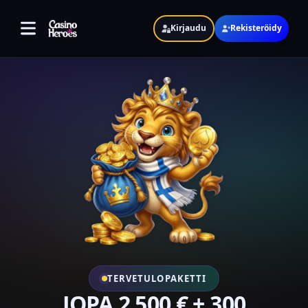
Kirjaudu
Rekisteröidy
Valikko
Pelit
Kirjaudu
Rekisteröinti
Sovellus
Kotiutus
Bonukset
TERVETULOPAKETTI
JOPA 2 500 € + 300