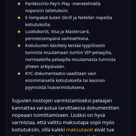
Pankkisiirto Pay’n Play -menetelmällä
nopeisiin talletuksiin.
E-lompakot kuten Skrill ja Neteller nopeilla
kotiutuksilla.
Luottokortit, Visa ja Mastercard,
perinteisempänä vaihtoehtona.
Kotiutusten käsittely kestää tyypillisesti
tunnista muutamaan tuntiin VIP-pelaajilla,
normaaleilla pelaajilla muutamasta tunnista
yhteen arkipäivään.
KYC-dokumentaatio vaaditaan vain
ensimmäisellä kotiutuksella tai kasinon
pyynnöstä lisävarmistuksena.
Sujuvien nostojen varmistamiseksi pelaajan
kannattaa varautua tarvittaessa dokumenttien
nopeaan toimittamiseen. Lisäksi on hyvä
varmistaa, että valittu maksutapa sopii myös
kotiutuksiin, sillä kaikki
maksutavat
eivät tue