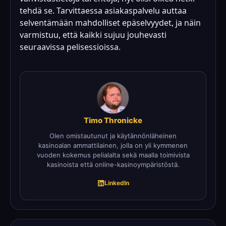
tehdä se. Tarvittaessa asiakaspalvelu auttaa
selventämään mahdolliset epäselvyydet, ja näin
varmistuu, että kaikki sujuu jouhevasti
seuraavissa pelisessioissa.
Timo Thronicke
Olen omistautunut ja käytännönläheinen
kasinoalan ammattilainen, jolla on yli kymmenen
vuoden kokemus pelialalta sekä maalla toimivista
kasinoista että online-kasinoympäristöstä.
LinkedIn