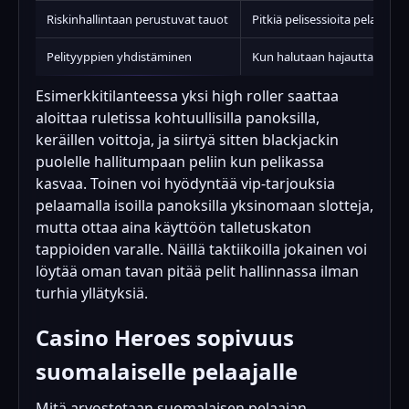
Riskinhallintaan perustuvat tauot
Pitkiä pelisessioita pelatessa
Pelityyppien yhdistäminen
Kun halutaan hajauttaa riski
Esimerkkitilanteessa yksi high roller saattaa
aloittaa ruletissa kohtuullisilla panoksilla,
keräillen voittoja, ja siirtyä sitten blackjackin
puolelle hallitumpaan peliin kun pelikassa
kasvaa. Toinen voi hyödyntää vip-tarjouksia
pelaamalla isoilla panoksilla yksinomaan slotteja,
mutta ottaa aina käyttöön talletuskaton
tappioiden varalle. Näillä taktiikoilla jokainen voi
löytää oman tavan pitää pelit hallinnassa ilman
turhia yllätyksiä.
Casino Heroes sopivuus
suomalaiselle pelaajalle
Mitä arvostetaan suomalaisen pelaajan