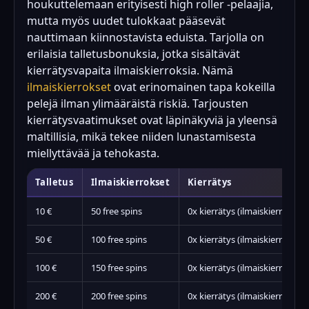
houkuttelemaan erityisesti high roller -pelaajia,
mutta myös uudet tulokkaat pääsevät
nauttimaan kiinnostavista eduista. Tarjolla on
erilaisia talletusbonuksia, jotka sisältävät
kierrätysvapaita ilmaiskierroksia. Nämä
ilmaiskierrokset
ovat erinomainen tapa kokeilla
pelejä ilman ylimääräistä riskiä. Tarjousten
kierrätysvaatimukset ovat läpinäkyviä ja yleensä
maltillisia, mikä tekee niiden lunastamisesta
miellyttävää ja tehokasta.
Talletus
Ilmaiskierrokset
Kierrätys
10 €
50 free spins
0x kierrätys (ilmaiskierrokset)
50 €
100 free spins
0x kierrätys (ilmaiskierrokset)
100 €
150 free spins
0x kierrätys (ilmaiskierrokset)
200 €
200 free spins
0x kierrätys (ilmaiskierrokset)