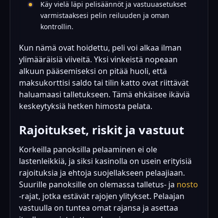
Käy vielä läpi pelisäännöt ja vastuuasetukset
varmistaaksesi pelin reiluuden ja oman
kontrollin.
Kun nämä ovat hoidettu, peli voi alkaa ilman
ylimääräisiä viiveitä. Yksi vinkeistä nopeaan
alkuun pääsemiseksi on pitää huoli, että
maksukorttisi saldo tai tilin katto ovat riittävät
haluamaasi talletukseen. Tämä ehkäisee ikäviä
keskeytyksiä hetken himosta pelata.
Rajoitukset, riskit ja vastuut
Korkeilla panoksilla pelaaminen ei ole
lastenleikkiä, ja siksi kasinolla on usein erityisiä
rajoituksia ja ehtoja suojellakseen pelaajiaan.
Suurille panoksille on olemassa talletus- ja
nosto
-rajat, jotka estävät rajojen ylitykset. Pelaajan
vastuulla on tuntea omat rajansa ja asettaa