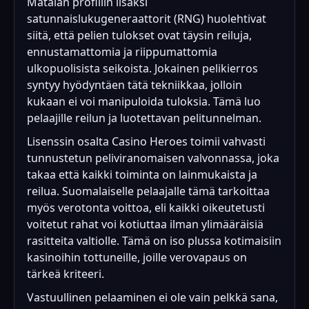
Matalan profiilin lisäksi
satunnaislukugeneraattorit (RNG) huolehtivat
siitä, että pelien tulokset ovat täysin reiluja,
ennustamattomia ja riippumattomia
ulkopuolisista seikoista. Jokainen pelikierros
syntyy hyödyntäen tätä tekniikkaa, jolloin
kukaan ei voi manipuloida tuloksia. Tämä luo
pelaajille reilun ja luotettavan pelitunnelman.
Lisenssin osalta Casino Heroes toimii vahvasti
tunnustetun peliviranomaisen valvonnassa, joka
takaa että kaikki toiminta on lainmukaista ja
reilua. Suomalaiselle pelaajalle tämä tarkoittaa
myös verotonta voittoa, eli kaikki oikeutetusti
voitetut rahat voi kotiuttaa ilman ylimääräisiä
rasitteita valtiolle. Tämä on iso plussa kotimaisiin
kasinoihin tottuneille, joille verovapaus on
tärkeä kriteeri.
Vastuullinen pelaaminen ei ole vain pelkkä sana,