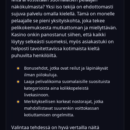
näkökulmasta? Yksi iso tekijä on ehdottomasti
sujuva palvelu omalla kielellä. Tämä on monelle
pelaajalle se pieni yksityiskohta, joka tekee
pelikokemuksesta mutkattoman ja miellyttävän.
Kasino onkin panostanut siihen, että kaikki
löytyy selkeästi suomeksi, myös asiakastuki on
helposti tavoitettavissa kotimaista kieltä
puhuvilta henkilöiltä.
Bonusehdot, jotka ovat reilut ja läpinäkyvät
ilman piilokuluja.
Laaja pelivalikoima suomalaisille suosituista
kategorioista aina kolikkopeleistä
livekasinoon.
Merkityksellisen korkeat nostorajat, jotka
mahdollistavat suurenkin voittokassan
kotiuttamisen ongelmitta.
Valintaa tehdessä on hyvä vertailla näitä