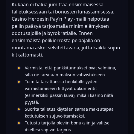
Kukaan ei halua jumittaa ensimmäisessä
talletuksessaan tai bonusten lunastamisessa.
Casino Heroesin Pay’n Play -malli helpottaa
peliin pääsyä tarjoamalla minimielämyksen
odotusajoille ja byrokratialle. Ennen
ensimmäistä pelikierrosta pelaajalla on
muutama askel selvitettävänä, jotta kaikki sujuu
kitkattomasti.
Varmista, että pankkitunnukset ovat valmiina,
sillä ne tarvitaan maksun vahvistukseen.
Toimita tarvittaessa henkilöllisyyden
varmistamiseen liittyvät dokumentit
(esimerkiksi passin kuva), mikäli kasino niitä
pyytää.
Suorita talletus käyttäen samaa maksutapaa
kotiutuksen sujuvoittamiseksi.
Tutustu tarjolla oleviin bonuksiin ja valitse
itsellesi sopivin tarjous.