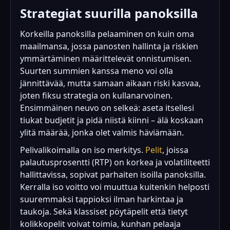
Strategiat suurilla panoksilla
Korkeilla panoksilla pelaaminen on kuin oma
maailmansa, jossa panosten hallinta ja riskien
ymmärtäminen määrittelevät onnistumisen.
Suurten summien kanssa meno voi olla
jännittävää, mutta samaan aikaan riski kasvaa,
joten fiksu strategia on kullanarvoinen.
Ensimmäinen neuvo on selkeä: aseta itsellesi
tiukat budjetit ja pidä niistä kiinni – älä koskaan
ylitä määrää, jonka olet valmis häviämään.
Pelivalikoimalla on iso merkitys.
Pelit
, joissa
palautusprosentti (RTP) on korkea ja volatiliteetti
hallittavissa, sopivat parhaiten isoilla panoksilla.
Kerralla iso voitto voi muuttua kuitenkin helposti
suuremmaksi tappioksi ilman harkintaa ja
taukoja. Sekä klassiset pöytäpelit että tietyt
kolikkopelit voivat toimia, kunhan pelaaja