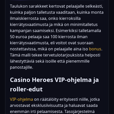
Taulukon sarakkeet kertovat pelaajalle selkeästi,
kuinka paljon talletusta vaaditaan, kuinka monta
ilmaiskierrosta saa, onko kierroksilla
kierrätysvaatimusta ja mikä on minimitalletus
kampanjan saamiseksi. Esimerkiksi talletamalla
50 euroa pelaaja saa 100 kierrosta ilman
kierrätysvaatimusta, eli voitot ovat suoraan
nostettavissa, mikä on pelaajalle aina iso
bonus
.
Tämä malli tekee tervetulotarjouksista helposti
lähestyttäviä sekä isoille että pienemmille
panostajille.
Casino Heroes VIP-ohjelma ja
roller-edut
VIP-ohjelma
on räätälöity erityisesti niille, jotka
arvostavat eksklusiivisuutta ja haluavat saada
enemmän irti pelaamisesta. Tasojärjestelmä